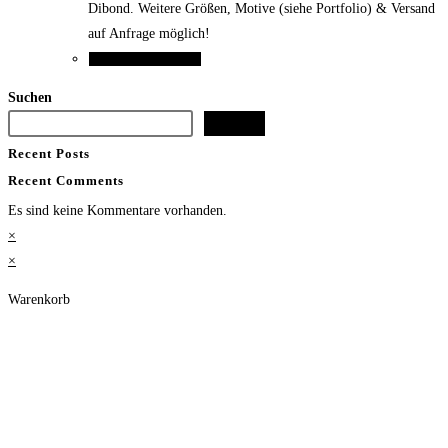
Dibond. Weitere Größen, Motive (siehe Portfolio) & Versand
der
auf Anfrage möglich!
Produktseite
Dieses
Ausführung wählen
gewählt
Produkt
Suchen
werden
weist
Suchen
mehrere
Recent Posts
Varianten
Recent Comments
auf.
Die
Es sind keine Kommentare vorhanden.
Optionen
×
können
×
auf
Warenkorb
der
Produktseite
gewählt
werden