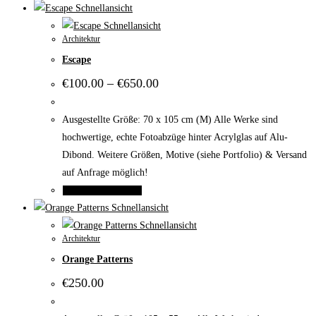
gewählt
Produkt
Schnellansicht
werden
weist
Schnellansicht
Architektur
mehrere
Escape
Varianten
auf.
Preisspanne:
€
100.00
–
€
650.00
€100.00
Die
bis
Optionen
€650.00
Ausgestellte Größe: 70 x 105 cm (M) Alle Werke sind
können
hochwertige, echte Fotoabzüge hinter Acrylglas auf Alu-
auf
Dibond. Weitere Größen, Motive (siehe Portfolio) & Versand
der
auf Anfrage möglich!
Produktseite
Dieses
Ausführung wählen
gewählt
Produkt
Schnellansicht
werden
weist
Schnellansicht
Architektur
mehrere
Orange Patterns
Varianten
auf.
€
250.00
Die
Optionen