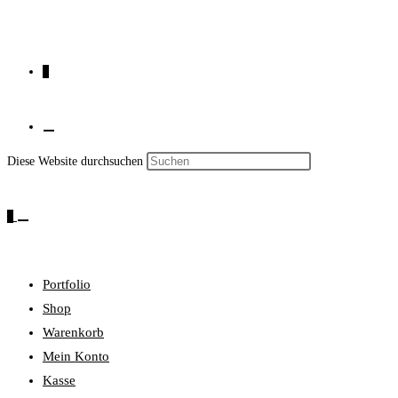
0
Press
Diese Website durchsuchen
Website-
Escape
to
0
close
the
Suche
search
Portfolio
panel.
Shop
Warenkorb
umschalten
Mein Konto
Kasse