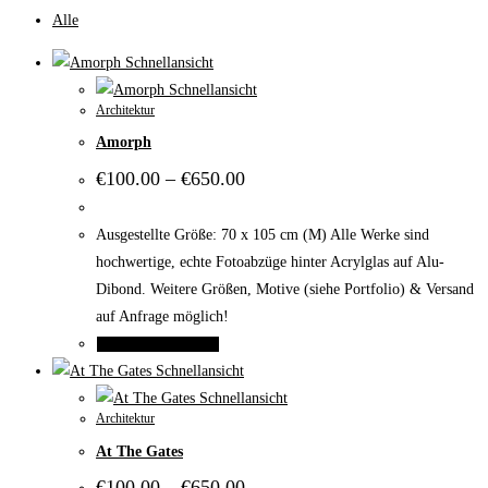
Alle
Schnellansicht
Schnellansicht
Architektur
Amorph
Preisspanne:
€
100.00
–
€
650.00
€100.00
bis
€650.00
Ausgestellte Größe: 70 x 105 cm (M) Alle Werke sind
hochwertige, echte Fotoabzüge hinter Acrylglas auf Alu-
Dibond. Weitere Größen, Motive (siehe Portfolio) & Versand
auf Anfrage möglich!
Dieses
Ausführung wählen
Produkt
Schnellansicht
weist
Schnellansicht
Architektur
mehrere
At The Gates
Varianten
auf.
Preisspanne:
€
100.00
–
€
650.00