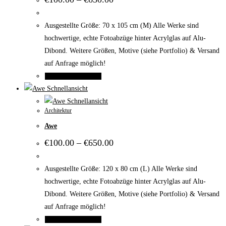
€100.00
Die
bis
Optionen
€650.00
Ausgestellte Größe: 70 x 105 cm (M) Alle Werke sind
können
hochwertige, echte Fotoabzüge hinter Acrylglas auf Alu-
auf
Dibond. Weitere Größen, Motive (siehe Portfolio) & Versand
der
auf Anfrage möglich!
Produktseite
Dieses
Ausführung wählen
gewählt
Produkt
Schnellansicht
werden
weist
Schnellansicht
Architektur
mehrere
Awe
Varianten
auf.
Preisspanne:
€
100.00
–
€
650.00
€100.00
Die
bis
Optionen
€650.00
Ausgestellte Größe: 120 x 80 cm (L) Alle Werke sind
können
hochwertige, echte Fotoabzüge hinter Acrylglas auf Alu-
auf
Dibond. Weitere Größen, Motive (siehe Portfolio) & Versand
der
auf Anfrage möglich!
Produktseite
Dieses
Ausführung wählen