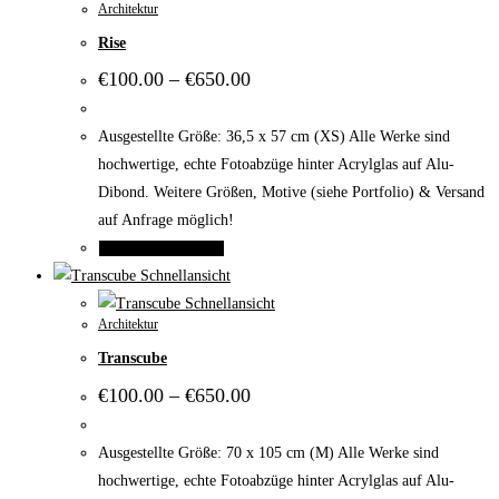
Architektur
mehrere
Rise
Varianten
auf.
Preisspanne:
€
100.00
–
€
650.00
€100.00
Die
bis
Optionen
€650.00
Ausgestellte Größe: 36,5 x 57 cm (XS) Alle Werke sind
können
hochwertige, echte Fotoabzüge hinter Acrylglas auf Alu-
auf
Dibond. Weitere Größen, Motive (siehe Portfolio) & Versand
der
auf Anfrage möglich!
Produktseite
Dieses
Ausführung wählen
gewählt
Produkt
Schnellansicht
werden
weist
Schnellansicht
Architektur
mehrere
Transcube
Varianten
auf.
Preisspanne:
€
100.00
–
€
650.00
€100.00
Die
bis
Optionen
€650.00
Ausgestellte Größe: 70 x 105 cm (M) Alle Werke sind
können
hochwertige, echte Fotoabzüge hinter Acrylglas auf Alu-
auf