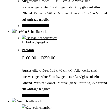
Ausgestellte Größe: 105 x 55 cm Alle Werke sind
können
hochwertige, echte Fotoabzüge hinter Acrylglas auf Alu-
auf
Dibond. Weitere Größen, Motive (siehe Portfolio) & Versand
der
auf Anfrage möglich!
Produktseite
Dieses
Ausführung wählen
gewählt
Produkt
Schnellansicht
werden
weist
Schnellansicht
Architektur
,
Spiegelung
mehrere
PacMan
Varianten
auf.
Preisspanne:
€
100.00
–
€
650.00
€100.00
Die
bis
Optionen
€650.00
Ausgestellte Größe: 105 x 70 cm (M) Alle Werke sind
können
hochwertige, echte Fotoabzüge hinter Acrylglas auf Alu-
auf
Dibond. Weitere Größen, Motive (siehe Portfolio) & Versand
der
auf Anfrage möglich!
Produktseite
Dieses
Ausführung wählen
gewählt
Produkt
Schnellansicht
werden
weist
Schnellansicht