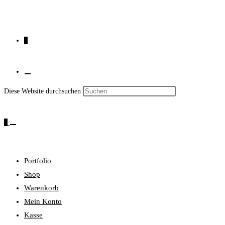
0
Press
Diese Website durchsuchen
Website-
Escape
to
0
close
the
Suche
search
Portfolio
panel.
Shop
Warenkorb
umschalten
Mein Konto
Kasse