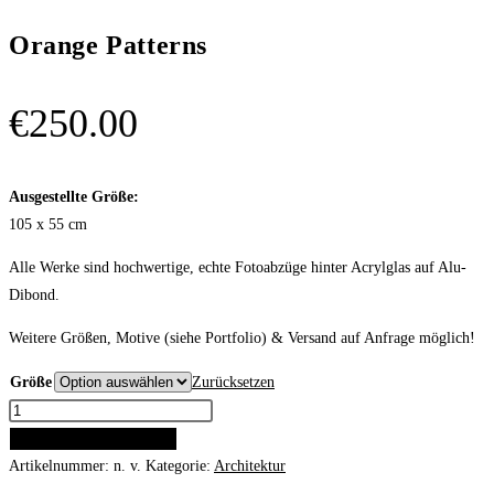
Orange Patterns
€
250.00
Ausgestellte Größe:
105 x 55 cm
Alle Werke sind hochwertige, echte Fotoabzüge hinter Acrylglas auf Alu-
Dibond.
Weitere Größen, Motive (siehe Portfolio) & Versand auf Anfrage möglich!
Größe
Zurücksetzen
Orange
Patterns
IN DEN WARENKORB
Menge
Artikelnummer:
n. v.
Kategorie:
Architektur