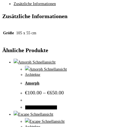
Zusätzliche Informationen
Zusätzliche Informationen
Größe
105 x 55 cm
Ähnliche Produkte
Schnellansicht
Schnellansicht
Architektur
Amorph
Preisspanne:
€
100.00
–
€
650.00
€100.00
bis
€650.00
Dieses
Ausführung wählen
Produkt
Schnellansicht
weist
Schnellansicht
Architektur