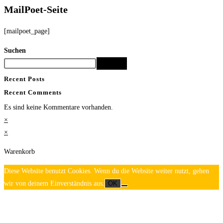
MailPoet-Seite
[mailpoet_page]
Suchen
Suchen
Recent Posts
Recent Comments
Es sind keine Kommentare vorhanden.
×
×
Warenkorb
Diese Website benutzt Cookies. Wenn du die Website weiter nutzt, gehen
wir von deinem Einverständnis aus.
OK