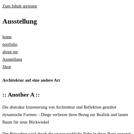
Zum Inhalt springen
Ausstellung
home
portfolio
about me
Ausstellung
Shop
Architektur auf eine andere Art​​
:: Another A​ ::
Die abstrakte Inszenierung von Architektur und Reflektion gestaltet
dynamische Formen – Dinge verlieren ihren Bezug zur Realität und lassen
Raum für neue Blickwinkel.
Der Betrachter wird durch die unausweichliche Nähe in ihren Bann gezogen